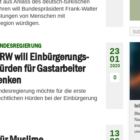
 aus Anlass des deutsch-türkischen
en will Bundespräsident Frank-Walter
eistungen von Menschen mit
Region würdigen.
ANDESREGIERUNG
23
RW will Einbürgerungs-
01
ürden für Gastarbeiter
2020
enken
0
ndesregierung möchte für die erste
echtlichen Hürden bei der Einbürgerung
Is
Bl
Na
in
13
un
für Muslime