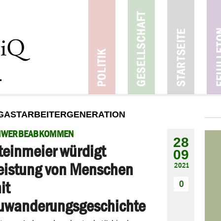
 GASTARBEITERGENERATION
NWERBEABKOMMEN
28
teinmeier würdigt
09
eistung von Menschen
2021
it
0
uwanderungsgeschichte