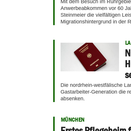
Mit dem Besuch im Ruhrgebiet
Anwerbeabkommen vor 60 Jahr
Steinmeier die vielfältigen L
Migrationshintergrund in der 
L
N
H
s
Die nordrhein-westfälische La
Gastarbeiter-Generation die r
absenken.
MÜNCHEN
Erstes Pflegeheim 