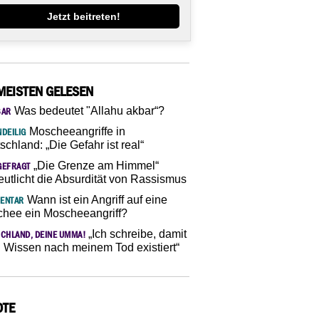
Jetzt beitreten!
MEISTEN GELESEN
Was bedeutet "Allahu akbar“?
SAR
Moscheeangriffe in
DEILIG
schland: „Die Gefahr ist real“
„Die Grenze am Himmel“
GEFRAGT
eutlicht die Absurdität von Rassismus
Wann ist ein Angriff auf eine
ENTAR
hee ein Moscheeangriff?
„Ich schreibe, damit
CHLAND, DEINE UMMA!
 Wissen nach meinem Tod existiert“
OTE