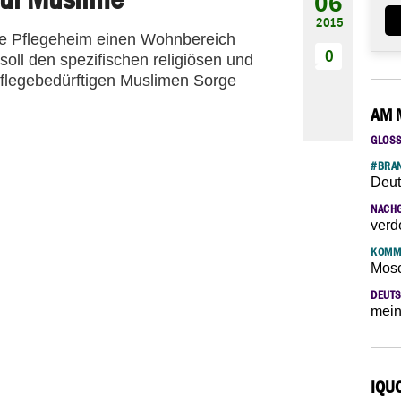
06
2015
te Pflegeheim einen Wohnbereich
0
soll den spezifischen religiösen und
pflegebedürftigen Muslimen Sorge
AM 
GLOS
#BRAN
Deut
NACH
verd
KOMM
Mosc
DEUTS
mein
IQU