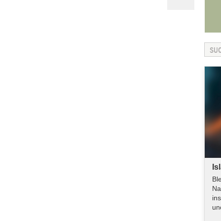
Is
Bl
Na
in
un