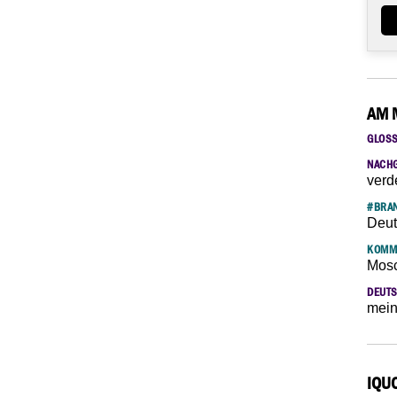
AM 
GLOS
NACH
verd
#BRAN
Deut
KOMM
Mosc
DEUTS
mein
IQU