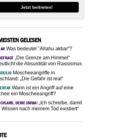
Jetzt beitreten!
MEISTEN GELESEN
Was bedeutet "Allahu akbar“?
SAR
„Die Grenze am Himmel“
GEFRAGT
eutlicht die Absurdität von Rassismus
Moscheeangriffe in
DEILIG
schland: „Die Gefahr ist real“
Wann ist ein Angriff auf eine
ENTAR
hee ein Moscheeangriff?
„Ich schreibe, damit
CHLAND, DEINE UMMA!
 Wissen nach meinem Tod existiert“
OTE