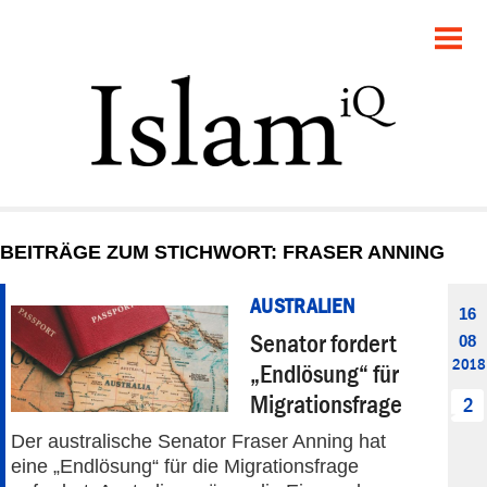
POLITIK
GESELLSCHAFT
STARTSEITE
FEUILLETON
BEITRÄGE ZUM STICHWORT: FRASER ANNING
RECHT
AUSTRALIEN
16
DEBATTE
Senator fordert
08
2018
„Endlösung“ für
PANORAMA
Migrationsfrage
2
Der australische Senator Fraser Anning hat
eine „Endlösung“ für die Migrationsfrage