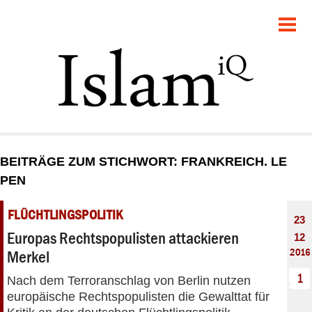
POLITIK
GESELLSCHAFT
STARTSEITE
FEUILLETON
BEITRÄGE ZUM STICHWORT: FRANKREICH. LE
RECHT
PEN
DEBATTE
FLÜCHTLINGSPOLITIK
23
Europas Rechtspopulisten attackieren
12
PANORAMA
2016
Merkel
1
Nach dem Terroranschlag von Berlin nutzen
europäische Rechtspopulisten die Gewalttat für