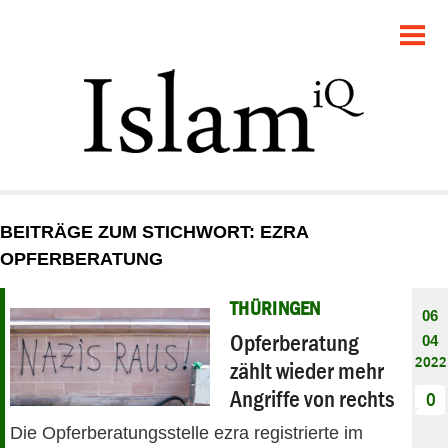
POLITIK
GESELLSCHAFT
STARTSEITE
FEUILLETON
BEITRÄGE ZUM STICHWORT: EZRA
RECHT
OPFERBERATUNG
DEBATTE
THÜRINGEN
06
Opferberatung
04
PANORAMA
2022
zählt wieder mehr
Angriffe von rechts
0
Die Opferberatungsstelle ezra registrierte im