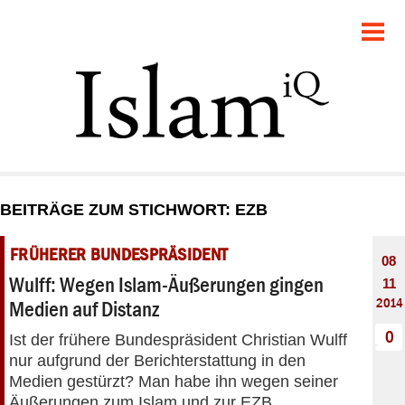
POLITIK
GESELLSCHAFT
STARTSEITE
FEUILLETON
BEITRÄGE ZUM STICHWORT: EZB
RECHT
FRÜHERER BUNDESPRÄSIDENT
08
DEBATTE
Wulff: Wegen Islam-Äußerungen gingen
11
2014
Medien auf Distanz
PANORAMA
0
Ist der frühere Bundespräsident Christian Wulff
nur aufgrund der Berichterstattung in den
Medien gestürzt? Man habe ihn wegen seiner
Äußerungen zum Islam und zur EZB