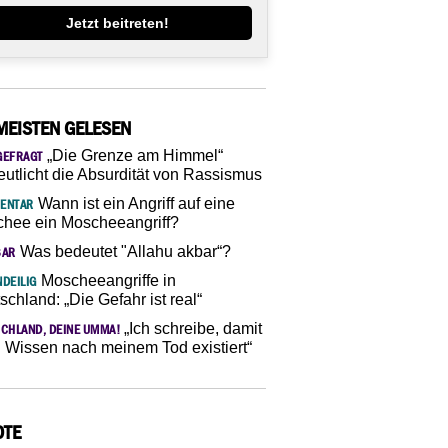
Jetzt beitreten!
MEISTEN GELESEN
„Die Grenze am Himmel“
GEFRAGT
eutlicht die Absurdität von Rassismus
Wann ist ein Angriff auf eine
ENTAR
hee ein Moscheeangriff?
Was bedeutet "Allahu akbar“?
SAR
Moscheeangriffe in
DEILIG
schland: „Die Gefahr ist real“
„Ich schreibe, damit
CHLAND, DEINE UMMA!
 Wissen nach meinem Tod existiert“
OTE