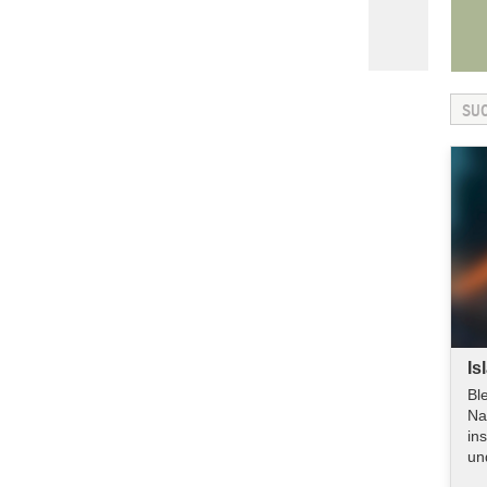
Is
Bl
Na
in
un