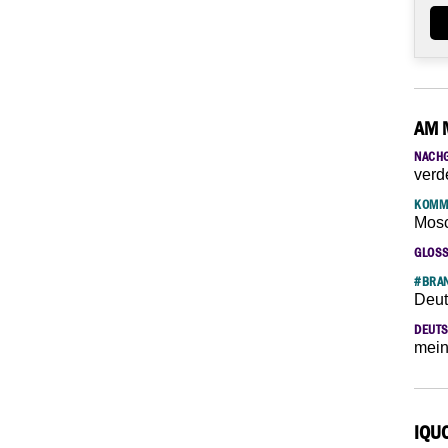
AM 
NACH
verd
KOMM
Mosc
GLOS
#BRAN
Deut
DEUTS
mein
IQU