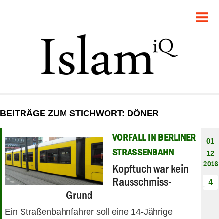
POLITIK
GESELLSCHAFT
STARTSEITE
FEUILLETON
BEITRÄGE ZUM STICHWORT: DÖNER
RECHT
VORFALL IN BERLINER
01
DEBATTE
STRASSENBAHN
12
2016
Kopftuch war kein
PANORAMA
Rausschmiss-
4
Grund
Ein Straßenbahnfahrer soll eine 14-Jährige