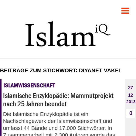
POLITIK
GESELLSCHAFT
STARTSEITE
FEUILLETON
BEITRÄGE ZUM STICHWORT: DIYANET VAKFI
RECHT
ISLAMWISSENSCHAFT
27
DEBATTE
Islamische Enzyklopädie: Mammutprojekt
12
2013
nach 25 Jahren beendet
PANORAMA
0
Die Islamische Enzyklopädie ist ein
Nachschlagewerk der Islamwissenschaft und
umfasst 44 Bände und 17.000 Stichwörter. In
Zusammenarbeit mit 2.300 Autoren wurde das