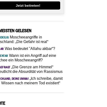
Jetzt beitreten!
MEISTEN GELESEN
Moscheeangriffe in
DEILIG
schland: „Die Gefahr ist real“
Was bedeutet "Allahu akbar“?
SAR
Wann ist ein Angriff auf eine
ENTAR
hee ein Moscheeangriff?
„Die Grenze am Himmel“
GEFRAGT
eutlicht die Absurdität von Rassismus
„Ich schreibe, damit
CHLAND, DEINE UMMA!
 Wissen nach meinem Tod existiert“
OTE