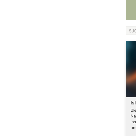
Is
Bl
Na
in
un