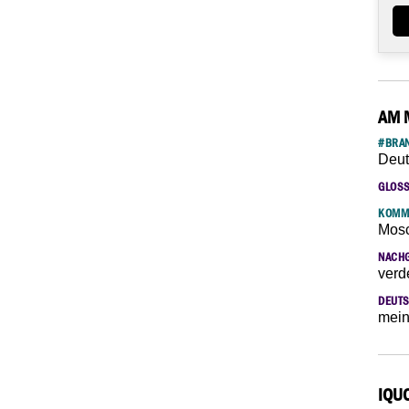
AM 
#BRAN
Deut
GLOS
KOMM
Mosc
NACH
verd
DEUTS
mein
IQU