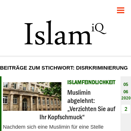
POLITIK
GESELLSCHAFT
STARTSEITE
FEUILLETON
BEITRÄGE ZUM STICHWORT: DISRKRIMINIERUNG
RECHT
ISLAMFEINDLICHKEIT
05
DEBATTE
Muslimin
06
2020
abgelehnt:
PANORAMA
„Verzichten Sie auf
2
Ihr Kopfschmuck“
Nachdem sich eine Muslimin für eine Stelle