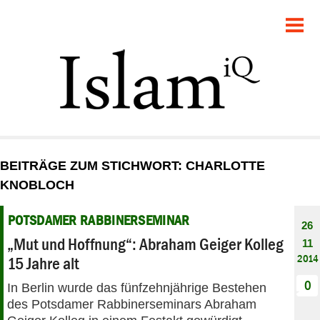
POLITIK
GESELLSCHAFT
STARTSEITE
FEUILLETON
BEITRÄGE ZUM STICHWORT: CHARLOTTE
RECHT
KNOBLOCH
DEBATTE
POTSDAMER RABBINERSEMINAR
26
„Mut und Hoffnung“: Abraham Geiger Kolleg
11
PANORAMA
2014
15 Jahre alt
0
In Berlin wurde das fünfzehnjährige Bestehen
des Potsdamer Rabbinerseminars Abraham