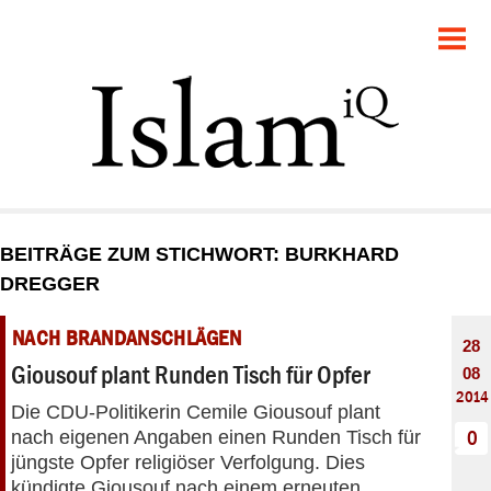
POLITIK
GESELLSCHAFT
STARTSEITE
FEUILLETON
BEITRÄGE ZUM STICHWORT: BURKHARD
RECHT
DREGGER
DEBATTE
NACH BRANDANSCHLÄGEN
28
Giousouf plant Runden Tisch für Opfer
08
PANORAMA
2014
Die CDU-Politikerin Cemile Giousouf plant
nach eigenen Angaben einen Runden Tisch für
0
jüngste Opfer religiöser Verfolgung. Dies
kündigte Giousouf nach einem erneuten