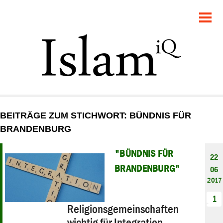
POLITIK
GESELLSCHAFT
STARTSEITE
FEUILLETON
BEITRÄGE ZUM STICHWORT: BÜNDNIS FÜR
RECHT
BRANDENBURG
DEBATTE
"BÜNDNIS FÜR
22
BRANDENBURG"
06
PANORAMA
2017
1
Religionsgemeinschaften
wichtig für Integration