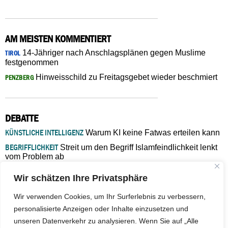
AM MEISTEN KOMMENTIERT
14-Jähriger nach Anschlagsplänen gegen Muslime
TIROL
festgenommen
Hinweisschild zu Freitagsgebet wieder beschmiert
PENZBERG
DEBATTE
KÜNSTLICHE INTELLIGENZ
Warum KI keine Fatwas erteilen kann
BEGRIFFLICHKEIT
Streit um den Begriff Islamfeindlichkeit lenkt
vom Problem ab
MARŠ MIRA
„In Bosnien endet der Weg, doch die
Wir schätzen Ihre Privatsphäre
Verantwortung bleibt“
ISLAMISCHE FAKULTÄT IN MÜNSTER
Eine kritische Schwelle für
Wir verwenden Cookies, um Ihr Surferlebnis zu verbessern,
die deutsche Religionspolitik
personalisierte Anzeigen oder Inhalte einzusetzen und
GASTBEITRAG
Warum die muslimische Welt eine neue
unseren Datenverkehr zu analysieren. Wenn Sie auf „Alle