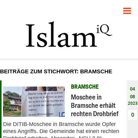
POLITIK
GESELLSCHAFT
STARTSEITE
FEUILLETON
BEITRÄGE ZUM STICHWORT: BRAMSCHE
RECHT
BRAMSCHE
04
DEBATTE
Moschee in
08
2023
Bramsche erhält
PANORAMA
rechten Drohbrief
0
Die DITIB-Moschee in Bramsche wurde Opfer
eines Angriffs. Die Gemeinde hat einen rechten