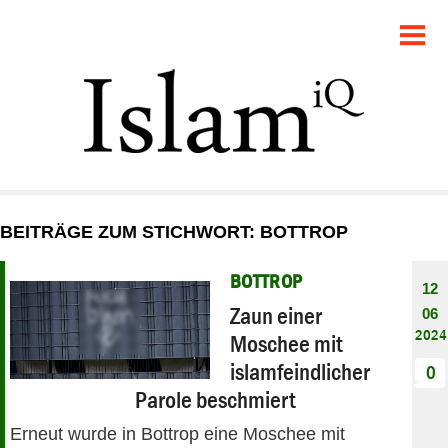
POLITIK
GESELLSCHAFT
STARTSEITE
FEUILLETON
BEITRÄGE ZUM STICHWORT: BOTTROP
RECHT
BOTTROP
12
DEBATTE
Zaun einer
06
2024
Moschee mit
PANORAMA
islamfeindlicher
0
Parole beschmiert
Erneut wurde in Bottrop eine Moschee mit