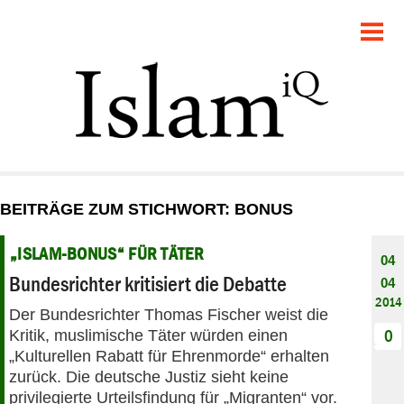
POLITIK
GESELLSCHAFT
STARTSEITE
FEUILLETON
BEITRÄGE ZUM STICHWORT: BONUS
RECHT
„ISLAM-BONUS“ FÜR TÄTER
04
DEBATTE
Bundesrichter kritisiert die Debatte
04
2014
Der Bundesrichter Thomas Fischer weist die
PANORAMA
Kritik, muslimische Täter würden einen
0
„Kulturellen Rabatt für Ehrenmorde“ erhalten
zurück. Die deutsche Justiz sieht keine
privilegierte Urteilsfindung für „Migranten“ vor.