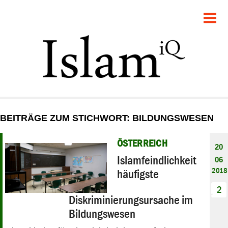
POLITIK
GESELLSCHAFT
STARTSEITE
FEUILLETON
BEITRÄGE ZUM STICHWORT: BILDUNGSWESEN
RECHT
ÖSTERREICH
20
DEBATTE
Islamfeindlichkeit
06
2018
häufigste
PANORAMA
2
Diskriminierungsursache im
Bildungswesen