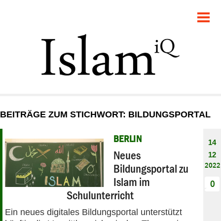
POLITIK
GESELLSCHAFT
STARTSEITE
FEUILLETON
BEITRÄGE ZUM STICHWORT: BILDUNGSPORTAL
RECHT
BERLIN
14
DEBATTE
Neues
12
2022
Bildungsportal zu
PANORAMA
Islam im
0
Schulunterricht
Ein neues digitales Bildungsportal unterstützt