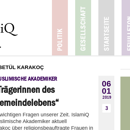
 BETÜL KARAKOÇ
SLIMISCHE AKADEMIKER
06
Trägerinnen des
01
2019
emeindelebens“
3
ichtigen Fragen unserer Zeit. IslamiQ
slimische Akademiker aktuell
akoç über religionsbeauftragte Frauen in