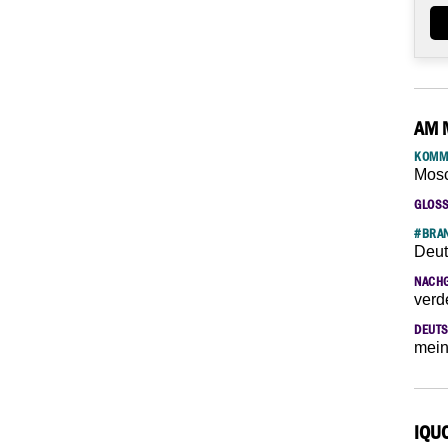
AM 
KOMM
Mosc
GLOS
#BRAN
Deut
NACH
verd
DEUTS
mein
IQU