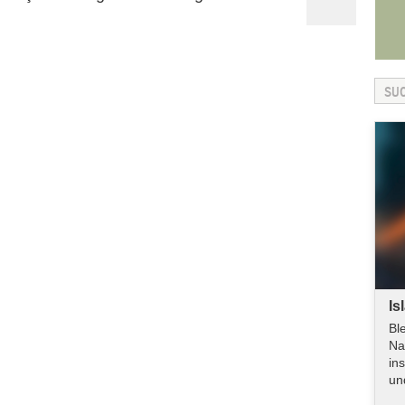
Is
Bl
Na
in
un