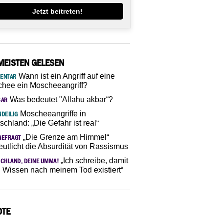
Jetzt beitreten!
MEISTEN GELESEN
Wann ist ein Angriff auf eine
ENTAR
hee ein Moscheeangriff?
Was bedeutet "Allahu akbar“?
SAR
Moscheeangriffe in
DEILIG
schland: „Die Gefahr ist real“
„Die Grenze am Himmel“
GEFRAGT
eutlicht die Absurdität von Rassismus
„Ich schreibe, damit
CHLAND, DEINE UMMA!
 Wissen nach meinem Tod existiert“
OTE