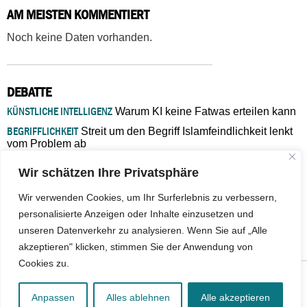
AM MEISTEN KOMMENTIERT
Noch keine Daten vorhanden.
DEBATTE
KÜNSTLICHE INTELLIGENZ
Warum KI keine Fatwas erteilen kann
BEGRIFFLICHKEIT
Streit um den Begriff Islamfeindlichkeit lenkt
vom Problem ab
MARŠ MIRA
„In Bosnien endet der Weg, doch die
Wir schätzen Ihre Privatsphäre
Verantwortung bleibt“
ISLAMISCHE FAKULTÄT IN MÜNSTER
Eine kritische Schwelle für
Wir verwenden Cookies, um Ihr Surferlebnis zu verbessern,
die deutsche Religionspolitik
personalisierte Anzeigen oder Inhalte einzusetzen und
GASTBEITRAG
Warum die muslimische Welt eine neue
unseren Datenverkehr zu analysieren. Wenn Sie auf „Alle
Soziologie braucht
akzeptieren" klicken, stimmen Sie der Anwendung von
Cookies zu.
© 2026 - IslamiQ. Alle Rechte vorbehalten.
Anpassen
Alles ablehnen
Alle akzeptieren
Kontakt
|
Impressum
|
Barrierefreiheit
|
Jobs
|
Netiquette
|
Mediadaten
|