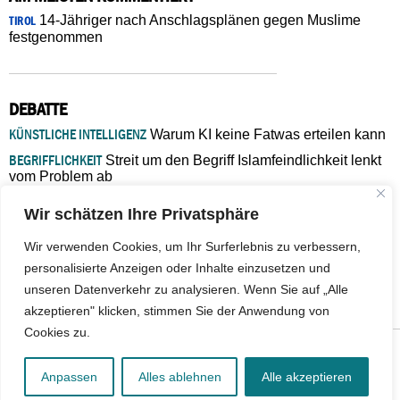
14-Jähriger nach Anschlagsplänen gegen Muslime
TIROL
festgenommen
DEBATTE
KÜNSTLICHE INTELLIGENZ
Warum KI keine Fatwas erteilen kann
BEGRIFFLICHKEIT
Streit um den Begriff Islamfeindlichkeit lenkt
vom Problem ab
MARŠ MIRA
„In Bosnien endet der Weg, doch die
Wir schätzen Ihre Privatsphäre
Verantwortung bleibt“
ISLAMISCHE FAKULTÄT IN MÜNSTER
Eine kritische Schwelle für
Wir verwenden Cookies, um Ihr Surferlebnis zu verbessern,
die deutsche Religionspolitik
personalisierte Anzeigen oder Inhalte einzusetzen und
GASTBEITRAG
Warum die muslimische Welt eine neue
unseren Datenverkehr zu analysieren. Wenn Sie auf „Alle
Soziologie braucht
akzeptieren" klicken, stimmen Sie der Anwendung von
Cookies zu.
© 2026 - IslamiQ. Alle Rechte vorbehalten.
Anpassen
Alles ablehnen
Alle akzeptieren
Kontakt
|
Impressum
|
Barrierefreiheit
|
Jobs
|
Netiquette
|
Mediadaten
|
Datenschutz