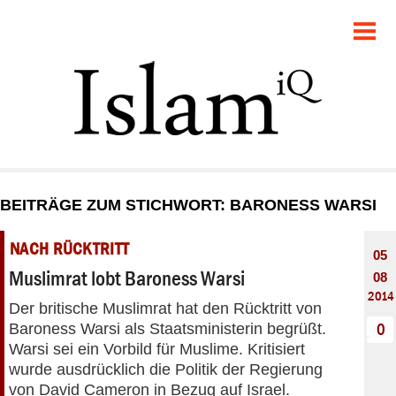
POLITIK
GESELLSCHAFT
STARTSEITE
FEUILLETON
BEITRÄGE ZUM STICHWORT: BARONESS WARSI
RECHT
NACH RÜCKTRITT
05
DEBATTE
Muslimrat lobt Baroness Warsi
08
2014
Der britische Muslimrat hat den Rücktritt von
PANORAMA
Baroness Warsi als Staatsministerin begrüßt.
0
Warsi sei ein Vorbild für Muslime. Kritisiert
wurde ausdrücklich die Politik der Regierung
von David Cameron in Bezug auf Israel.