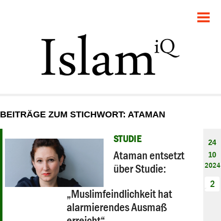
POLITIK
GESELLSCHAFT
STARTSEITE
FEUILLETON
BEITRÄGE ZUM STICHWORT: ATAMAN
RECHT
STUDIE
24
DEBATTE
Ataman entsetzt
10
2024
über Studie:
PANORAMA
2
„Muslimfeindlichkeit hat
alarmierendes Ausmaß
erreicht“