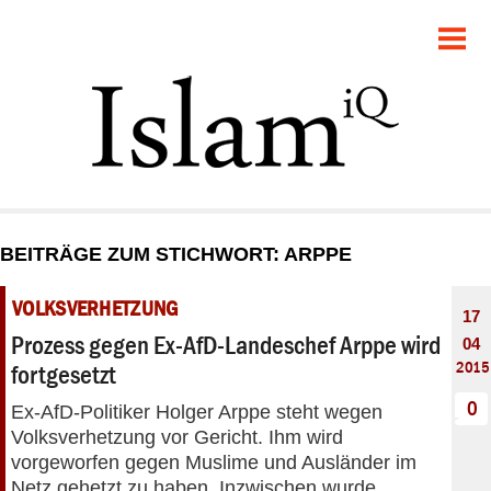
POLITIK
GESELLSCHAFT
STARTSEITE
FEUILLETON
BEITRÄGE ZUM STICHWORT: ARPPE
RECHT
VOLKSVERHETZUNG
17
DEBATTE
Prozess gegen Ex-AfD-Landeschef Arppe wird
04
2015
fortgesetzt
PANORAMA
0
Ex-AfD-Politiker Holger Arppe steht wegen
Volksverhetzung vor Gericht. Ihm wird
vorgeworfen gegen Muslime und Ausländer im
Netz gehetzt zu haben. Inzwischen wurde