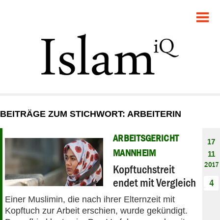
POLITIK
GESELLSCHAFT
STARTSEITE
FEUILLETON
BEITRÄGE ZUM STICHWORT: ARBEITERIN
RECHT
ARBEITSGERICHT
17
DEBATTE
MANNHEIM
11
2017
Kopftuchstreit
PANORAMA
endet mit Vergleich
4
Einer Muslimin, die nach ihrer Elternzeit mit
Kopftuch zur Arbeit erschien, wurde gekündigt.