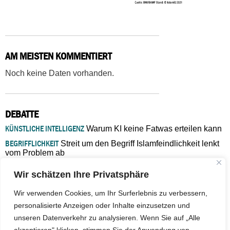
AM MEISTEN KOMMENTIERT
Noch keine Daten vorhanden.
DEBATTE
KÜNSTLICHE INTELLIGENZ
Warum KI keine Fatwas erteilen kann
BEGRIFFLICHKEIT
Streit um den Begriff Islamfeindlichkeit lenkt
vom Problem ab
MARŠ MIRA
„In Bosnien endet der Weg, doch die
Wir schätzen Ihre Privatsphäre
Verantwortung bleibt“
ISLAMISCHE FAKULTÄT IN MÜNSTER
Eine kritische Schwelle für
Wir verwenden Cookies, um Ihr Surferlebnis zu verbessern,
die deutsche Religionspolitik
personalisierte Anzeigen oder Inhalte einzusetzen und
GASTBEITRAG
Warum die muslimische Welt eine neue
unseren Datenverkehr zu analysieren. Wenn Sie auf „Alle
Soziologie braucht