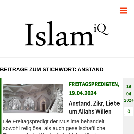
POLITIK
GESELLSCHAFT
STARTSEITE
FEUILLETON
BEITRÄGE ZUM STICHWORT: ANSTAND
RECHT
FREITAGSPREDIGTEN,
19
DEBATTE
19.04.2024
04
2024
Anstand, Zikr, Liebe
PANORAMA
um Allahs Willen
0
Die Freitagspredigt der Muslime behandelt
sowohl religiöse, als auch gesellschaftliche