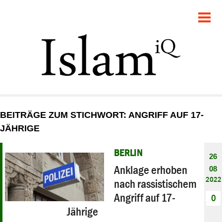
POLITIK
GESELLSCHAFT
STARTSEITE
FEUILLETON
BEITRÄGE ZUM STICHWORT: ANGRIFF AUF 17-
RECHT
JÄHRIGE
DEBATTE
BERLIN
26
Anklage erhoben
08
PANORAMA
2022
nach rassistischem
Angriff auf 17-
0
Jährige