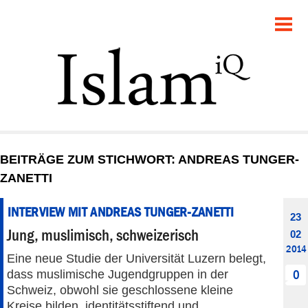
POLITIK
GESELLSCHAFT
STARTSEITE
FEUILLETON
BEITRÄGE ZUM STICHWORT: ANDREAS TUNGER-
RECHT
ZANETTI
DEBATTE
INTERVIEW MIT ANDREAS TUNGER-ZANETTI
23
Jung, muslimisch, schweizerisch
02
PANORAMA
2014
Eine neue Studie der Universität Luzern belegt,
dass muslimische Jugendgruppen in der
0
Schweiz, obwohl sie geschlossene kleine
Kreise bilden, identitätsstiftend und