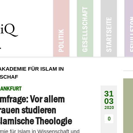
AKADEMIE FÜR ISLAM IN
LSCHAF
RANKFURT
31
mfrage: Vor allem
03
rauen studieren
2020
slamische Theologie
0
mie für Islam in Wissenschaft und