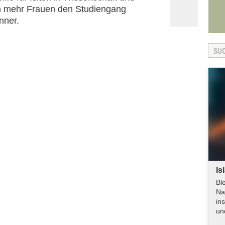
en mehr Frauen den Studiengang
nner.
Is
Bl
Na
in
un