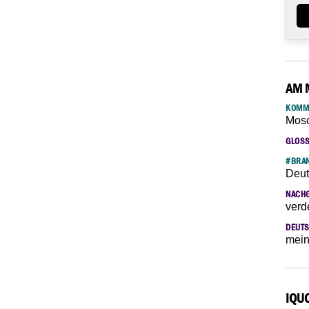
AM 
KOMM
Mosc
GLOS
#BRAN
Deut
NACH
verd
DEUTS
mein
IQU