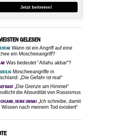
Jetzt beitreten!
MEISTEN GELESEN
Wann ist ein Angriff auf eine
ENTAR
hee ein Moscheeangriff?
Was bedeutet "Allahu akbar“?
SAR
Moscheeangriffe in
DEILIG
schland: „Die Gefahr ist real“
„Die Grenze am Himmel“
GEFRAGT
eutlicht die Absurdität von Rassismus
„Ich schreibe, damit
CHLAND, DEINE UMMA!
 Wissen nach meinem Tod existiert“
OTE