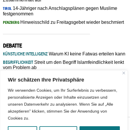
14-Jähriger nach Anschlagsplänen gegen Muslime
TIROL
festgenommen
Hinweisschild zu Freitagsgebet wieder beschmiert
PENZBERG
DEBATTE
KÜNSTLICHE INTELLIGENZ
Warum KI keine Fatwas erteilen kann
BEGRIFFLICHKEIT
Streit um den Begriff Islamfeindlichkeit lenkt
vom Problem ab
MARŠ MIRA
„In Bosnien endet der Weg, doch die
Wir schätzen Ihre Privatsphäre
Verantwortung bleibt“
ISLAMISCHE FAKULTÄT IN MÜNSTER
Eine kritische Schwelle für
Wir verwenden Cookies, um Ihr Surferlebnis zu verbessern,
die deutsche Religionspolitik
personalisierte Anzeigen oder Inhalte einzusetzen und
GASTBEITRAG
Warum die muslimische Welt eine neue
unseren Datenverkehr zu analysieren. Wenn Sie auf „Alle
Soziologie braucht
akzeptieren" klicken, stimmen Sie der Anwendung von
Cookies zu.
© 2026 - IslamiQ. Alle Rechte vorbehalten.