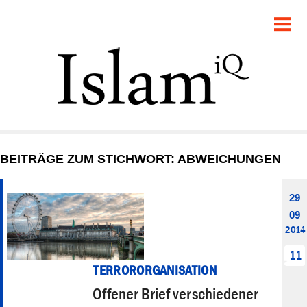
POLITIK
GESELLSCHAFT
STARTSEITE
FEUILLETON
BEITRÄGE ZUM STICHWORT: ABWEICHUNGEN
RECHT
29
DEBATTE
09
2014
PANORAMA
11
TERRORORGANISATION
Offener Brief verschiedener