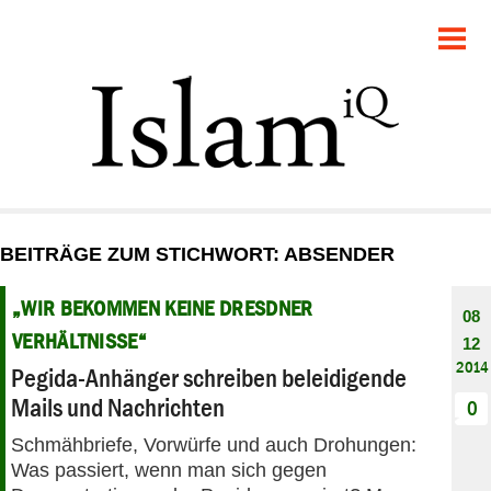
POLITIK
GESELLSCHAFT
STARTSEITE
FEUILLETON
BEITRÄGE ZUM STICHWORT: ABSENDER
RECHT
„WIR BEKOMMEN KEINE DRESDNER
08
DEBATTE
VERHÄLTNISSE“
12
2014
Pegida-Anhänger schreiben beleidigende
PANORAMA
Mails und Nachrichten
0
Schmähbriefe, Vorwürfe und auch Drohungen:
Was passiert, wenn man sich gegen