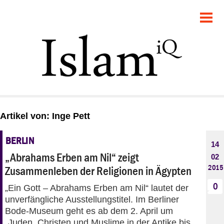
POLITIK
GESELLSCHAFT
STARTSEITE
FEUILLETON
Artikel von: Inge Pett
RECHT
BERLIN
14
DEBATTE
„Abrahams Erben am Nil“ zeigt
02
2015
Zusammenleben der Religionen in Ägypten
PANORAMA
0
„Ein Gott – Abrahams Erben am Nil“ lautet der
unverfängliche Ausstellungstitel. Im Berliner
Bode-Museum geht es ab dem 2. April um
„Juden, Christen und Muslime in der Antike bis