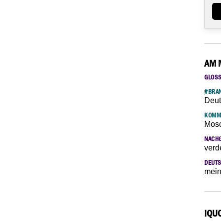
AM 
GLOS
#BRAN
Deut
KOMM
Mosc
NACH
verd
DEUTS
mein
IQU