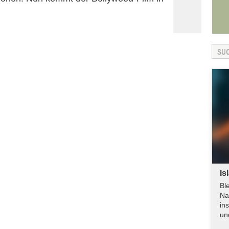
Is
Bl
Na
in
un