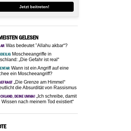
Jetzt beitreten!
MEISTEN GELESEN
Was bedeutet "Allahu akbar“?
SAR
Moscheeangriffe in
DEILIG
schland: „Die Gefahr ist real“
Wann ist ein Angriff auf eine
ENTAR
hee ein Moscheeangriff?
„Die Grenze am Himmel“
GEFRAGT
eutlicht die Absurdität von Rassismus
„Ich schreibe, damit
CHLAND, DEINE UMMA!
 Wissen nach meinem Tod existiert“
OTE