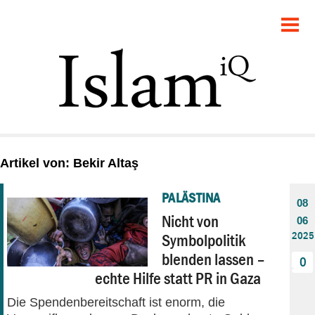
POLITIK
GESELLSCHAFT
STARTSEITE
FEUILLETON
Artikel von: Bekir Altaş
RECHT
PALÄSTINA
08
DEBATTE
Nicht von
06
2025
Symbolpolitik
PANORAMA
blenden lassen –
0
echte Hilfe statt PR in Gaza
Die Spendenbereitschaft ist enorm, die