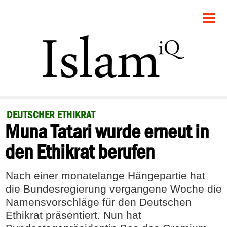
STARTSEITE
POLITIK
GESELLSCHAFT
PANORAMA
DEUTSCHER ETHIKRAT
Muna Tatari wurde erneut in
RECHT
den Ethikrat berufen
FEUILLETON
Nach einer monatelange Hängepartie hat
DEBATTE
die Bundesregierung vergangene Woche die
Namensvorschläge für den Deutschen
Ethikrat präsentiert. Nun hat