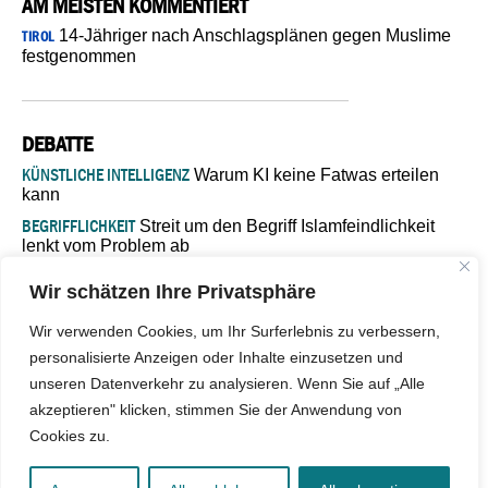
AM MEISTEN KOMMENTIERT
14-Jähriger nach Anschlagsplänen gegen Muslime
TIROL
festgenommen
DEBATTE
KÜNSTLICHE INTELLIGENZ
Warum KI keine Fatwas erteilen
kann
BEGRIFFLICHKEIT
Streit um den Begriff Islamfeindlichkeit
lenkt vom Problem ab
MARŠ MIRA
„In Bosnien endet der Weg, doch die
Wir schätzen Ihre Privatsphäre
Verantwortung bleibt“
ISLAMISCHE FAKULTÄT IN MÜNSTER
Eine kritische Schwelle für
Wir verwenden Cookies, um Ihr Surferlebnis zu verbessern,
die deutsche Religionspolitik
personalisierte Anzeigen oder Inhalte einzusetzen und
GASTBEITRAG
Warum die muslimische Welt eine neue
unseren Datenverkehr zu analysieren. Wenn Sie auf „Alle
Soziologie braucht
akzeptieren" klicken, stimmen Sie der Anwendung von
Cookies zu.
© 2026 - IslamiQ. Alle Rechte vorbehalten.