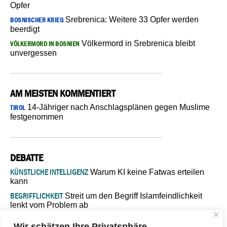
Opfer
Srebrenica: Weitere 33 Opfer werden
BOSNISCHER KRIEG
beerdigt
Völkermord in Srebrenica bleibt
VÖLKERMORD IN BOSNIEN
unvergessen
AM MEISTEN KOMMENTIERT
14-Jähriger nach Anschlagsplänen gegen Muslime
TIROL
festgenommen
DEBATTE
KÜNSTLICHE INTELLIGENZ
Warum KI keine Fatwas erteilen
kann
BEGRIFFLICHKEIT
Streit um den Begriff Islamfeindlichkeit
lenkt vom Problem ab
MARŠ MIRA
„In Bosnien endet der Weg, doch die
Wir schätzen Ihre Privatsphäre