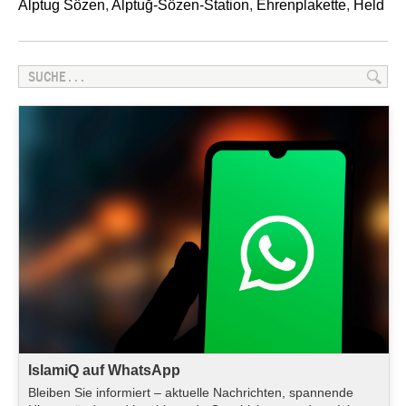
Alptug Sözen
,
Alptuğ-Sözen-Station
,
Ehrenplakette
,
Held
IslamiQ auf WhatsApp
Bleiben Sie informiert – aktuelle Nachrichten, spannende