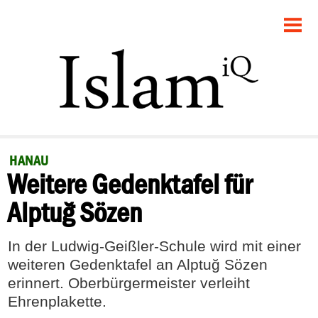
STARTSEITE
POLITIK
GESELLSCHAFT
PANORAMA
HANAU
Weitere Gedenktafel für
RECHT
Alptuğ Sözen
FEUILLETON
In der Ludwig-Geißler-Schule wird mit einer
DEBATTE
weiteren Gedenktafel an Alptuğ Sözen
erinnert. Oberbürgermeister verleiht
Ehrenplakette.