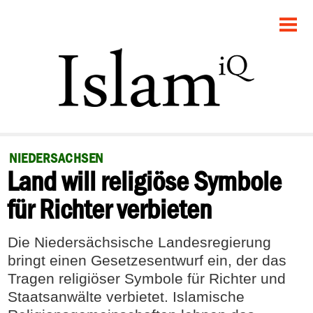
STARTSEITE
POLITIK
GESELLSCHAFT
PANORAMA
NIEDERSACHSEN
Land will religiöse Symbole
RECHT
für Richter verbieten
FEUILLETON
Die Niedersächsische Landesregierung
DEBATTE
bringt einen Gesetzesentwurf ein, der das
Tragen religiöser Symbole für Richter und
Staatsanwälte verbietet. Islamische