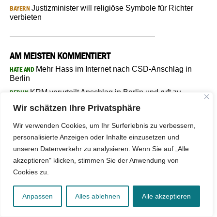
Justizminister will religiöse Symbole für Richter
BAYERN
verbieten
AM MEISTEN KOMMENTIERT
Mehr Hass im Internet nach CSD-Anschlag in
HATE AND
Berlin
KRM verurteilt Anschlag in Berlin und ruft zu
BERLIN
Zusammenhalt auf
Wir schätzen Ihre Privatsphäre
14-Jähriger nach Anschlagsplänen gegen Muslime
TIROL
festgenommen
Wir verwenden Cookies, um Ihr Surferlebnis zu verbessern,
personalisierte Anzeigen oder Inhalte einzusetzen und
Hinweisschild zu Freitagsgebet wieder
PENZBERG
beschmiert
unseren Datenverkehr zu analysieren. Wenn Sie auf „Alle
akzeptieren" klicken, stimmen Sie der Anwendung von
Cookies zu.
DEBATTE
Anpassen
Alles ablehnen
Alle akzeptieren
KÜNSTLICHE INTELLIGENZ
Warum KI keine Fatwas erteilen
kann