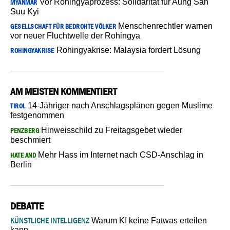
Vor Rohingyaprozess: Solidarität für Aung San
MYANMAR
Suu Kyi
Menschenrechtler warnen
GESELLSCHAFT FÜR BEDROHTE VÖLKER
vor neuer Fluchtwelle der Rohingya
Rohingyakrise: Malaysia fordert Lösung
ROHINGYAKRISE
AM MEISTEN KOMMENTIERT
14-Jähriger nach Anschlagsplänen gegen Muslime
TIROL
festgenommen
Hinweisschild zu Freitagsgebet wieder
PENZBERG
beschmiert
Mehr Hass im Internet nach CSD-Anschlag in
HATE AND
Berlin
DEBATTE
KÜNSTLICHE INTELLIGENZ
Warum KI keine Fatwas erteilen
kann