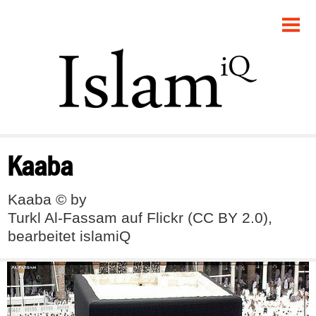
POLITIK
GESELLSCHAFT
STARTSEITE
FEUILLETON
Kaaba
RECHT
Kaaba © by
DEBATTE
Turkl Al-Fassam auf Flickr (CC BY 2.0),
bearbeitet islamiQ
PANORAMA