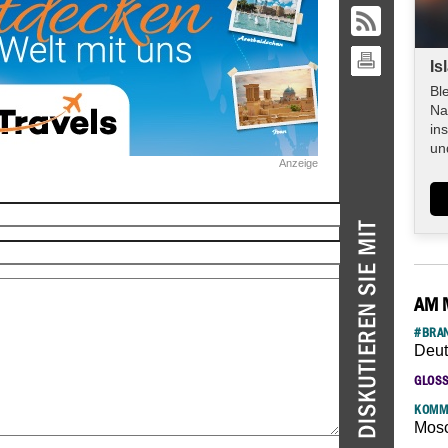
Is
Bl
Na
in
un
Anzeige
AM 
#BRAN
Deut
GLOS
KOMM
Mosc