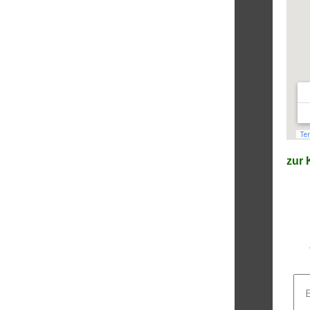
zur K
E-
Mai
Adr