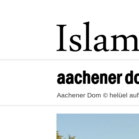
aachener d
Aachener Dom © helüel auf f