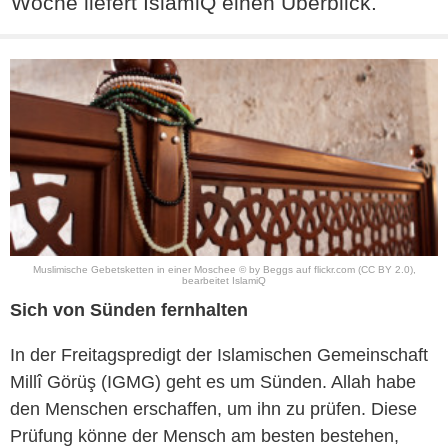
Woche liefert IslamiQ einen Überblick.
Muslimische Gebetsketten in einer Moschee © by
Beggs
auf
flickr.com
(CC BY 2.0)
,
bearbeitet IslamiQ
Sich von Sünden fernhalten
In der Freitagspredigt der Islamischen Gemeinschaft
Millî Görüş (IGMG) geht es um Sünden. Allah habe
den Menschen erschaffen, um ihn zu prüfen. Diese
Prüfung könne der Mensch am besten bestehen,