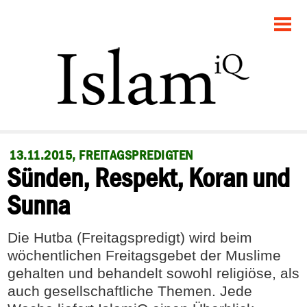
STARTSEITE
POLITIK
GESELLSCHAFT
PANORAMA
13.11.2015, FREITAGSPREDIGTEN
Sünden, Respekt, Koran und
RECHT
Sunna
FEUILLETON
Die Hutba (Freitagspredigt) wird beim
DEBATTE
wöchentlichen Freitagsgebet der Muslime
gehalten und behandelt sowohl religiöse, als
auch gesellschaftliche Themen. Jede