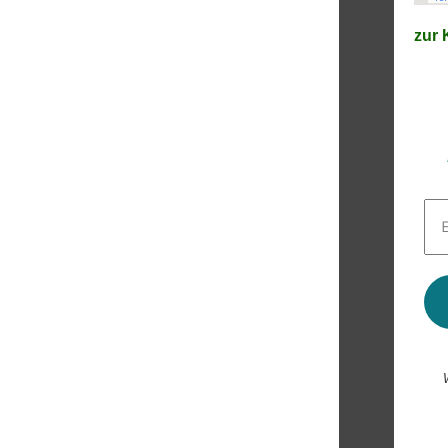
zur K
E-
Mai
Adr
*