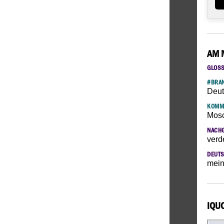
AM 
GLOS
#BRAN
Deut
KOMM
Mosc
NACH
verd
DEUTS
mein
IQU