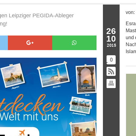
von:
gen Leipziger PEGIDA-Ableger
ing!
Esra
26
Mast
10
und 
Nach
2015
Isla
0