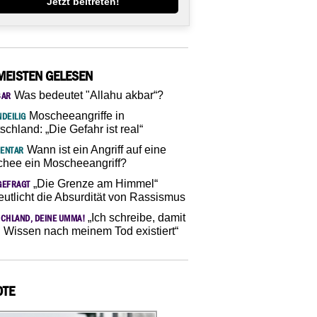
Jetzt beitreten!
MEISTEN GELESEN
Was bedeutet "Allahu akbar“?
SAR
Moscheeangriffe in
DEILIG
schland: „Die Gefahr ist real“
Wann ist ein Angriff auf eine
ENTAR
hee ein Moscheeangriff?
„Die Grenze am Himmel“
GEFRAGT
eutlicht die Absurdität von Rassismus
„Ich schreibe, damit
CHLAND, DEINE UMMA!
 Wissen nach meinem Tod existiert“
OTE