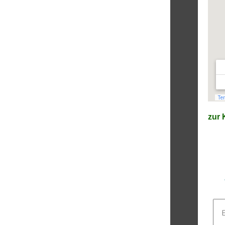
zur K
E-
Mai
Adr