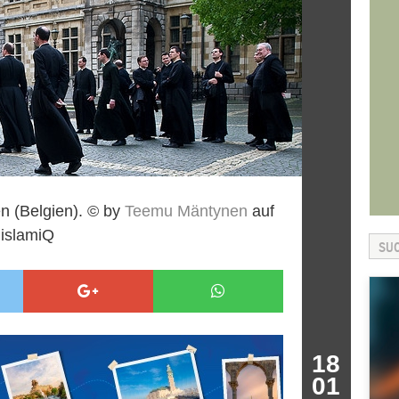
en (Belgien). © by
Teemu Mäntynen
auf
 islamiQ
18
01