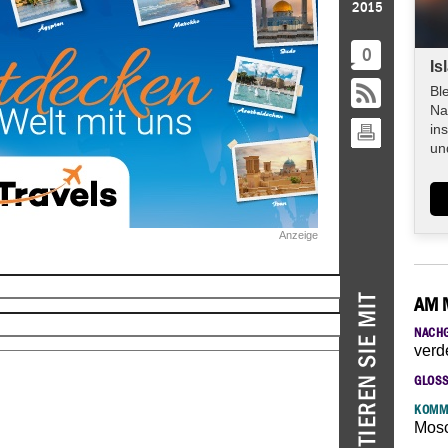
2015
0
Is
Bl
Na
in
un
Anzeige
AM 
NACH
verd
GLOS
KOMM
Mosc