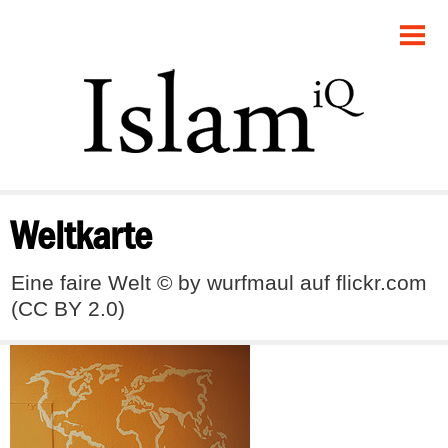
POLITIK
GESELLSCHAFT
STARTSEITE
FEUILLETON
Weltkarte
RECHT
Eine faire Welt © by wurfmaul auf flickr.com
DEBATTE
(CC BY 2.0)
PANORAMA