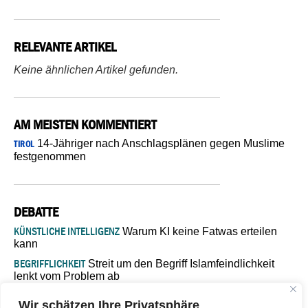
RELEVANTE ARTIKEL
Keine ähnlichen Artikel gefunden.
AM MEISTEN KOMMENTIERT
14-Jähriger nach Anschlagsplänen gegen Muslime
TIROL
festgenommen
DEBATTE
KÜNSTLICHE INTELLIGENZ
Warum KI keine Fatwas erteilen
kann
BEGRIFFLICHKEIT
Streit um den Begriff Islamfeindlichkeit
lenkt vom Problem ab
MARŠ MIRA
„In Bosnien endet der Weg, doch die
Wir schätzen Ihre Privatsphäre