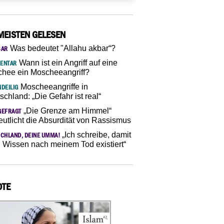
MEISTEN GELESEN
Was bedeutet "Allahu akbar“?
SAR
Wann ist ein Angriff auf eine
ENTAR
hee ein Moscheeangriff?
Moscheeangriffe in
DEILIG
schland: „Die Gefahr ist real“
„Die Grenze am Himmel“
GEFRAGT
eutlicht die Absurdität von Rassismus
„Ich schreibe, damit
CHLAND, DEINE UMMA!
 Wissen nach meinem Tod existiert“
OTE