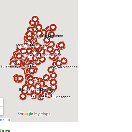
arte...