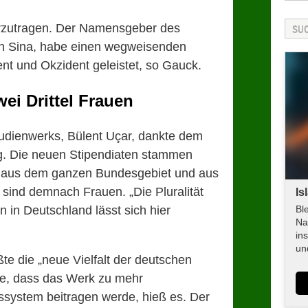
rzutragen. Der Namensgeber des
bn Sina, habe einen wegweisenden
nt und Okzident geleistet, so Gauck.
ei Drittel Frauen
udienwerks, Bülent Uçar, dankte dem
g. Die neuen Stipendiaten stammen
 aus dem ganzen Bundesgebiet und aus
l sind demnach Frauen. „Die Pluralität
Is
in Deutschland lässt sich hier
Bl
Na
in
un
te die „neue Vielfalt der deutschen
ffe, dass das Werk zu mehr
ssystem beitragen werde, hieß es. Der