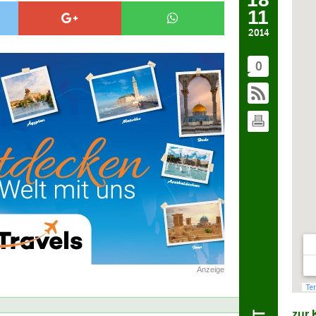
11
2014
0
Anzeige
zur K