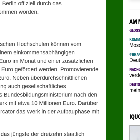
erlin offiziell durch das
nommen worden.
AM 
GLOS
KOMM
utschen Hochschulen können vom
Mosc
 einem einkommensabhängigen
#BRAN
Deut
Euro im Monat und einer zusätzlichen
 Euro gefördert werden. Promovierende
NACH
verd
Euro. Neben überdurchschnittlichen
DEUTS
ng auch gesellschaftliches
mein
as Bundesbildungsministerium nach den
k mit etwa 10 Millionen Euro. Darüber
Mercator das Werk in der Aufbauphase mit
IQU
das jüngste der dreizehn staatlich