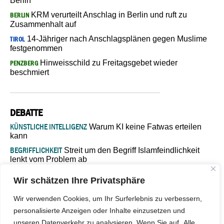
Berlin
KRM verurteilt Anschlag in Berlin und ruft zu
BERLIN
Zusammenhalt auf
14-Jähriger nach Anschlagsplänen gegen Muslime
TIROL
festgenommen
Hinweisschild zu Freitagsgebet wieder
PENZBERG
beschmiert
DEBATTE
KÜNSTLICHE INTELLIGENZ
Warum KI keine Fatwas erteilen
kann
BEGRIFFLICHKEIT
Streit um den Begriff Islamfeindlichkeit
lenkt vom Problem ab
MARŠ MIRA
„In Bosnien endet der Weg, doch die
Wir schätzen Ihre Privatsphäre
Verantwortung bleibt“
ISLAMISCHE FAKULTÄT IN MÜNSTER
Eine kritische Schwelle für
Wir verwenden Cookies, um Ihr Surferlebnis zu verbessern,
die deutsche Religionspolitik
personalisierte Anzeigen oder Inhalte einzusetzen und
GASTBEITRAG
Warum die muslimische Welt eine neue
unseren Datenverkehr zu analysieren. Wenn Sie auf „Alle