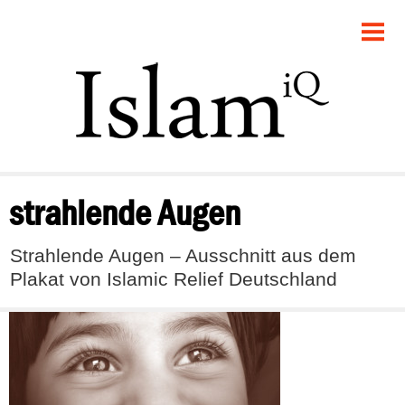
POLITIK
GESELLSCHAFT
STARTSEITE
FEUILLETON
strahlende Augen
RECHT
Strahlende Augen – Ausschnitt aus dem
DEBATTE
Plakat von Islamic Relief Deutschland
PANORAMA