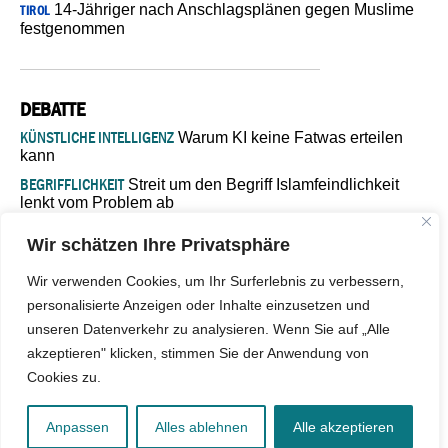
14-Jähriger nach Anschlagsplänen gegen Muslime
TIROL
festgenommen
DEBATTE
KÜNSTLICHE INTELLIGENZ
Warum KI keine Fatwas erteilen
kann
BEGRIFFLICHKEIT
Streit um den Begriff Islamfeindlichkeit
lenkt vom Problem ab
MARŠ MIRA
„In Bosnien endet der Weg, doch die
Wir schätzen Ihre Privatsphäre
Verantwortung bleibt“
ISLAMISCHE FAKULTÄT IN MÜNSTER
Eine kritische Schwelle für
Wir verwenden Cookies, um Ihr Surferlebnis zu verbessern,
die deutsche Religionspolitik
personalisierte Anzeigen oder Inhalte einzusetzen und
GASTBEITRAG
Warum die muslimische Welt eine neue
unseren Datenverkehr zu analysieren. Wenn Sie auf „Alle
Soziologie braucht
akzeptieren" klicken, stimmen Sie der Anwendung von
Cookies zu.
© 2026 - IslamiQ. Alle Rechte vorbehalten.
Anpassen
Alles ablehnen
Alle akzeptieren
Kontakt
|
Impressum
|
Barrierefreiheit
|
Jobs
|
Netiquette
|
Mediadaten
|
Datenschutz