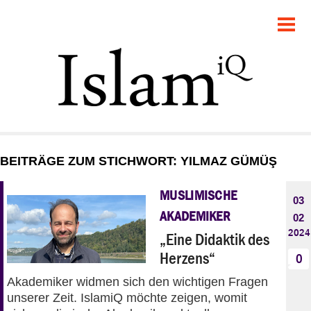
POLITIK
GESELLSCHAFT
STARTSEITE
FEUILLETON
BEITRÄGE ZUM STICHWORT: YILMAZ GÜMÜŞ
RECHT
MUSLIMISCHE
03
DEBATTE
AKADEMIKER
02
2024
„Eine Didaktik des
PANORAMA
Herzens“
0
Akademiker widmen sich den wichtigen Fragen
unserer Zeit. IslamiQ möchte zeigen, womit